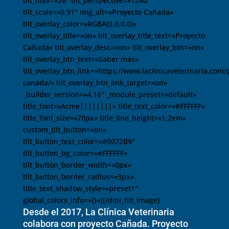
tilt_max=»26″ tilt_perspective=»1240″
tilt_scale=»0.91″ img_alt=»Proyecto Cañada»
tilt_overlay_color=»RGBA(0,0,0,0)»
tilt_overlay_title=»on» tilt_overlay_title_text=»Proyecto
Cañada» tilt_overlay_desc=»on» tilt_overlay_btn=»on»
tilt_overlay_btn_text=»Saber más»
tilt_overlay_btn_link=»https://www.laclinicaveterinaria.com/
canada/» tilt_overlay_btn_link_target=»on»
_builder_version=»4.16″ _module_preset=»default»
title_font=»Acme||||||||» title_text_color=»#FFFFFF»
title_font_size=»78px» title_line_height=»1.2em»
custom_tilt_button=»on»
tilt_button_text_color=»#0072B9″
tilt_button_bg_color=»#FFFFFF»
tilt_button_border_width=»0px»
tilt_button_border_radius=»3px»
title_text_shadow_style=»preset1″
global_colors_info=»{}»][/dipi_tilt_image]
Desde el 2017, La Clínica Veterinaria
colabora con proyecto Cañada. Proyecto