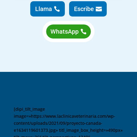
Llama
Escribe
WhatsApp
[dipi_tilt_image
image=»https://www.laclinicaveterinaria.com/wp-
content/uploads/2021/09/proyecto-canada-
e1634119601373.jpg» titl_image_box_height=»490px»