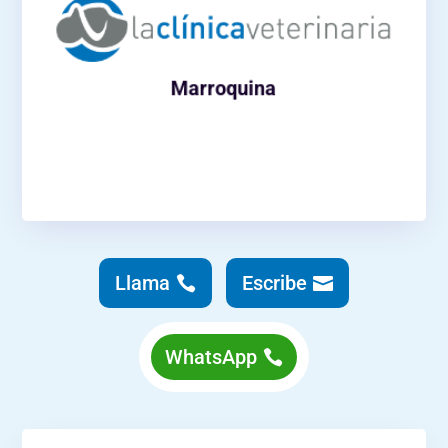
C/Marroquina, 26, 28030 Madrid
91 439 86 30
Teléfono:
Horario
L-V 09:00 a 20:00
Marroquina
Sábados 09:30 a 13:00
Como llegar
Llama
Escribe
WhatsApp