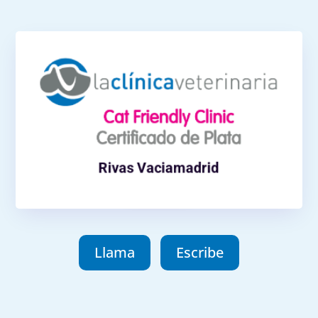
Rivas Vaciamadrid
María Zambrano, 3, 28529. Rivas Vaciamadrid
914 99 02 57
Teléfono:
Horario
L-X-V de 10:00 a 17:30
M-J de 13:00 a 20:00
Sábados cerrado (atendemos en Marroquina)
Rivas Vaciamadrid
Como llegar
Llama
Escribe