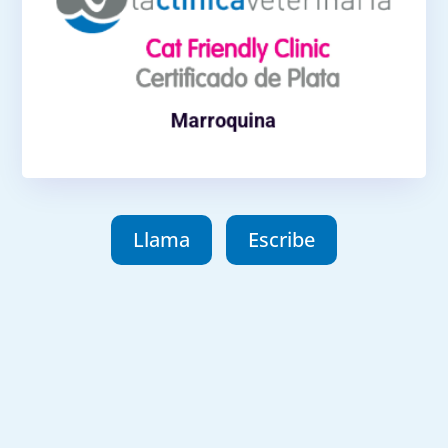
C/Marroquina, 26, 28030 Madrid
91 439 86 30
Teléfono:
Horario
L-V 09:00 a 20:00
Sábados 09:30 a 13:00
Marroquina
Como llegar
Llama
Escribe