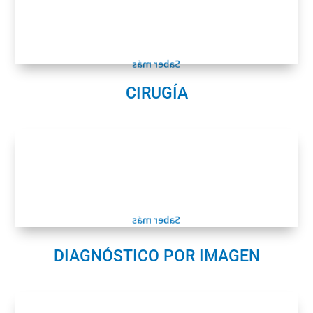
Cirugía ortopédica
Endoscopia
Cirugía e higiene bucal
Saber más
CIRUGÍA
Diagnóstico por imagen
Radiología
Ecografía
Ecocardiografía
Saber más
DIAGNÓSTICO POR IMAGEN
Laboratorio