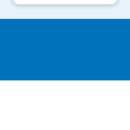
EL BLOG DE LA CLÍNICA
VETERINARIA
Si quieres una cita,
déjanos tus datos y te
llamamos