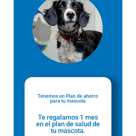
Tenemos un Plan de ahorro
para tu mascota
Te regalamos 1 mes
en el plan de salud de
tu mascota.