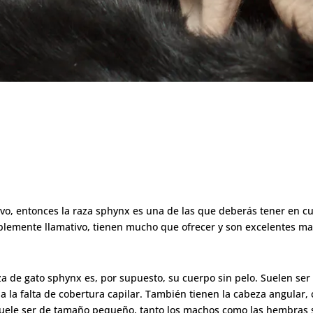
vo, entonces la raza sphynx es una de las que deberás tener en cue
blemente llamativo, tienen mucho que ofrecer y son excelentes ma
 raza de gato sphynx es, por supuesto, su cuerpo sin pelo. Suelen s
do a la falta de cobertura capilar. También tienen la cabeza angula
suele ser de tamaño pequeño, tanto los machos como las hembras su