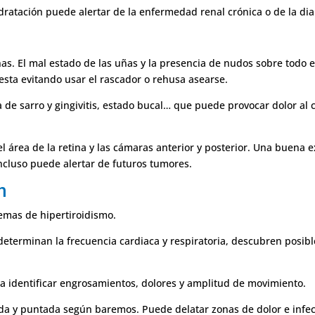
idratación puede alertar de la enfermedad renal crónica o de la dia
 uñas. El mal estado de las uñas y la presencia de nudos sobre todo e
 esta evitando usar el rascador o rehusa asearse.
a de sarro y gingivitis, estado bucal… que puede provocar dolor al
, el área de la retina y las cámaras anterior y posterior. Una buena
ncluso puede alertar de futuros tumores.
n
emas de hipertiroidismo.
terminan la frecuencia cardiaca y respiratoria, descubren posible
a identificar engrosamientos, dolores y amplitud de movimiento.
da y puntada según baremos. Puede delatar zonas de dolor e infec