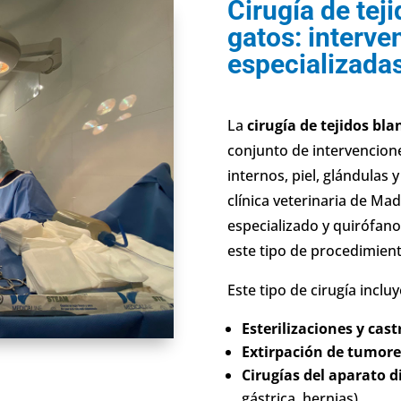
Cirugía de tej
gatos: interve
especializada
La
cirugía de tejidos bla
conjunto de intervencion
internos, piel, glándulas
clínica veterinaria de M
especializado y quirófano
este tipo de procedimien
Este tipo de cirugía inc
Esterilizaciones y cas
Extirpación de tumor
Cirugías del aparato d
gástrica, hernias)