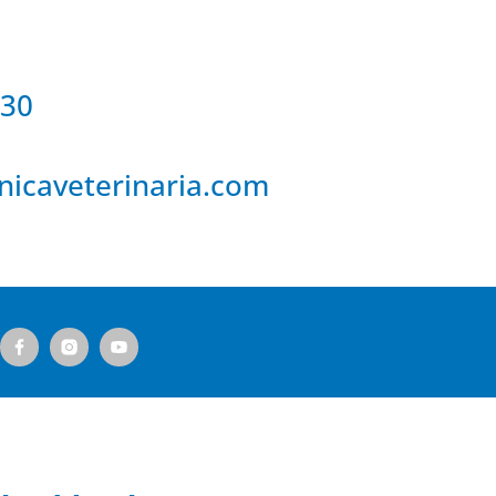
 30
inicaveterinaria
.
com