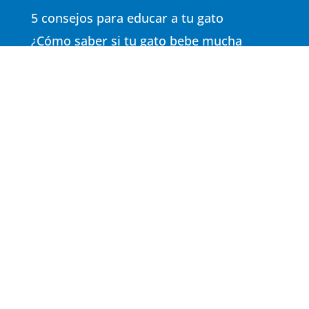
5 consejos para educar a tu gato
¿Cómo saber si tu gato bebe mucha
agua?
El golpe de calor en perros
Osteoartritis en Perros
Miembro de la familia